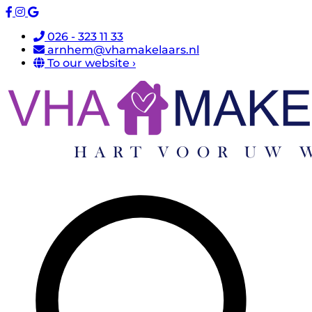
026 - 323 11 33
arnhem@vhamakelaars.nl
To our website ›