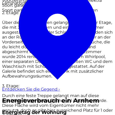
Voorzieningen (bergruimte)
Voorzien van elektra
Laminatboden ausgestattet.
Soort garage
Geen garage
Soort parkeergelegenheid
Openbaar parkeren
2. Etage:
Über die festen Treppen gelangst du zu dieser Etage,
die mit 3 Schlafzimmern und einem Badezimmer
ausgestattet ist. Zwei der Schlafzimmer befinden sich
an der Rückseite und das dritte Schlafzimmer an der
Vorderseite verfügt auch über eine Waschküche, die
du leicht durch eine mit Tür versehene Wand
abgeschirmt kannst. Das moderne Badezimmer
wurde 2014 renoviert und ist mit einem Whirlpool,
einer separaten Dusche, einem zweiten WC und dem
Waschtisch mit Schubladen ausgestattet. Auf der
Galerie befindet sich ein Schrank mit zusätzlicher
Aufbewahrungsräumen.
3. Etage:
Entdecken Sie die Gegend
›
Durch eine feste Treppe gelangt man auf diese
Energieverbrauch ein Arnhem
prächtige Etage, da ein Dachstuhl installiert wurde.
Diese Fläche wird vom Eigentümer nicht mehr
genutzt, doch es gibt hier ausreichend Platz für 1 oder
Energietag der Wohnung