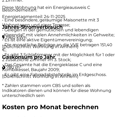
2 Zimmer.
Diese Wohnung hat ein Energieausweis
C
Besonderheiten:
Energietagmenteil: 24-11-2025
• Eine besondere, geräumige Maisonette mit 3
Wohnetagen und einer Terrasse;
Jahres-Stromverbrauch
• Gelegen in der gemütlichen und lebendigen
„Klarendal“ mit vielen Annehmlichkeiten in Gehweite;
1960 kWh
• Es ist eine aktive Eigentümervereinigung;
• Die monatliche Beiträge an die VVE betragen 151,40
(Durchschnitt Wohnung in Arnhem)
€;
• Es gibt 3 Schlafzimmer mit der Möglichkeit für 1 oder
Gaskonsum pro Jahr
2 zusätzliche Zimmer im 3. Stock;
• Das Gesamte hat die Energieklasse C und eine
780 m³
Kombikessel, Baujahr 2009;
• Es gibt eine Fahrradabstellstelle im Erdgeschoss.
(Durchschnitt Wohnung in Arnhem)
* Zahlen stammen vom CBS und sollen als
Indikatoren dienen und können für diese Wohnung
unterschiedlich sein
Kosten pro Monat berechnen