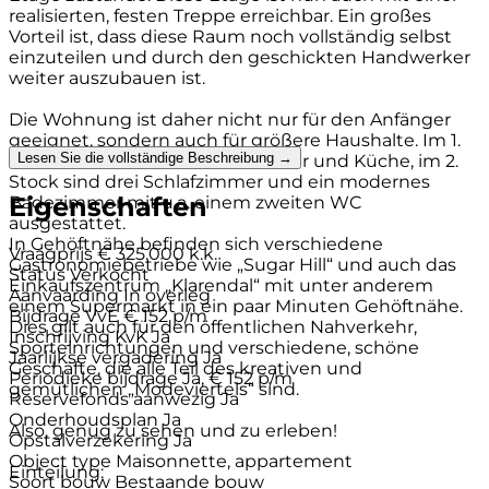
realisierten, festen Treppe erreichbar. Ein großes
Vorteil ist, dass diese Raum noch vollständig selbst
einzuteilen und durch den geschickten Handwerker
weiter auszubauen ist.
Die Wohnung ist daher nicht nur für den Anfänger
geeignet, sondern auch für größere Haushalte. Im 1.
Lesen Sie die vollständige Beschreibung →
Stock befinden sich Wohnzimmer und Küche, im 2.
Stock sind drei Schlafzimmer und ein modernes
Eigenschaften
Badezimmer mit u.a. einem zweiten WC
ausgestattet.
In Gehöftnähe befinden sich verschiedene
Vraagprijs
€ 325.000 k.k.
Gastronomiebetriebe wie „Sugar Hill“ und auch das
Status
Verkocht
Einkaufszentrum „Klarendal“ mit unter anderem
Aanvaarding
In overleg
einem Supermarkt in ein paar Minuten Gehöftnähe.
Bijdrage VvE
€ 152 p/m
Dies gilt auch für den öffentlichen Nahverkehr,
Inschrijving KvK
Ja
Sporteinrichtungen und verschiedene, schöne
Jaarlijkse vergadering
Ja
Geschäfte, die alle Teil des kreativen und
Periodieke bijdrage
Ja, € 152 p/m
gemütlichen „Modeviertels“ sind.
Reservefonds aanwezig
Ja
Onderhoudsplan
Ja
Also, genug zu sehen und zu erleben!
Opstalverzekering
Ja
Object type
Maisonnette, appartement
Einteilung:
Soort bouw
Bestaande bouw