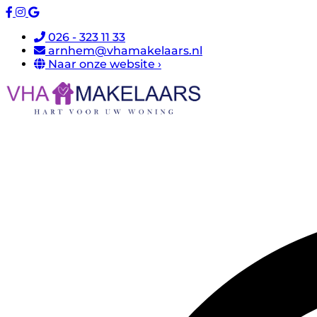
026 - 323 11 33
arnhem@vhamakelaars.nl
Naar onze website ›