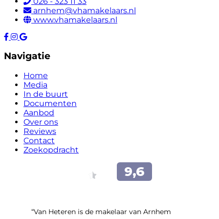
026 - 323 11 33
arnhem@vhamakelaars.nl
www.vhamakelaars.nl
Navigatie
Home
Media
In de buurt
Documenten
Aanbod
Over ons
Reviews
Contact
Zoekopdracht
“Van Heteren is de makelaar van Arnhem