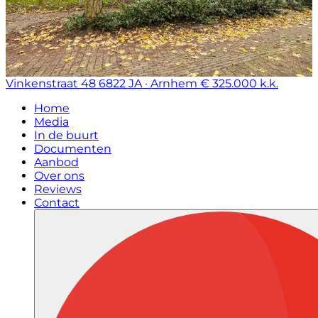
Vinkenstraat 48
6822 JA · Arnhem
€ 325.000 k.k.
Home
Media
In de buurt
Documenten
Aanbod
Over ons
Reviews
Contact