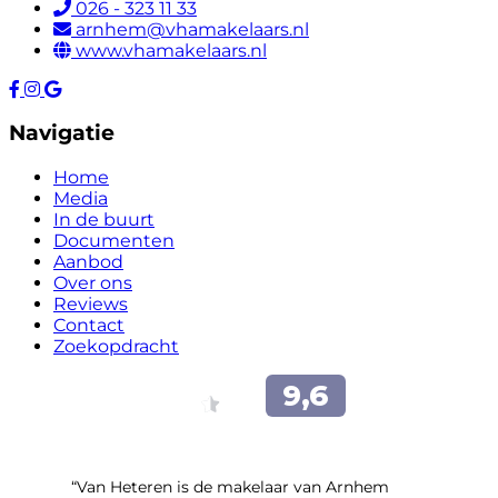
026 - 323 11 33
arnhem@vhamakelaars.nl
www.vhamakelaars.nl
Navigatie
Home
Media
In de buurt
Documenten
Aanbod
Over ons
Reviews
Contact
Zoekopdracht
“Van Heteren is de makelaar van Arnhem