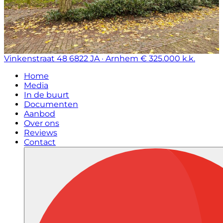
Vinkenstraat 48
6822 JA · Arnhem
€ 325.000 k.k.
Home
Media
In de buurt
Documenten
Aanbod
Over ons
Reviews
Contact