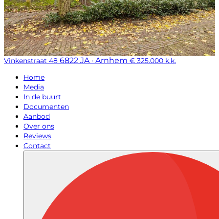
6822 JA · Arnhem
Vinkenstraat 48
€ 325.000 k.k.
Home
Media
In de buurt
Documenten
Aanbod
Over ons
Reviews
Contact