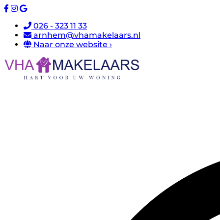
026 - 323 11 33
arnhem@vhamakelaars.nl
Naar onze website ›