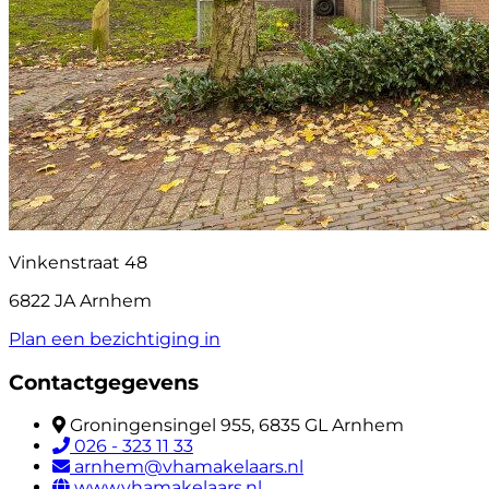
Vinkenstraat 48
6822 JA Arnhem
Plan een bezichtiging in
Contactgegevens
Groningensingel 955, 6835 GL Arnhem
026 - 323 11 33
arnhem@vhamakelaars.nl
www.vhamakelaars.nl