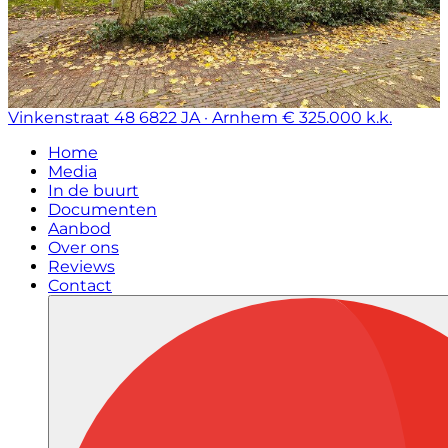
Vinkenstraat 48
6822 JA · Arnhem
€ 325.000 k.k.
Home
Media
In de buurt
Documenten
Aanbod
Over ons
Reviews
Contact